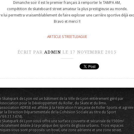
Dimanche soir il est le premier français à remporter le TAMPA AM,
compétition de skateboard street amateur la plus prestigieuse au monde.
ire lui permettra vraisemblablement de faire exploser une carrière sportive déjà exc
Bravo et merci !!
ARTICLE STREETLEAGUE
ÉCRIT PAR
ADMIN
LE 17 NOVEMBRE 2015
e Skatepark de Lyon est un bâtiment de la Ville de Lyon entièrement géré par
’Association pour le Développement du Roller, du Skate et du Bmx.
’association ADRSB est affiliée à la Fédération Française de Roller Sports et agréée
ar la Direction Départementale de la Cohésion Sociale au titre du Sport
n°69.11.1474).
e Skatepark de Lyon vous offre une surface couverte et sécurisée de 1500m²
pécialement dédiée à la pratique des sports de glisse urbains. Trois espaces
niques vous sont proposés: un bowl, une zone aérienne et une zone street.