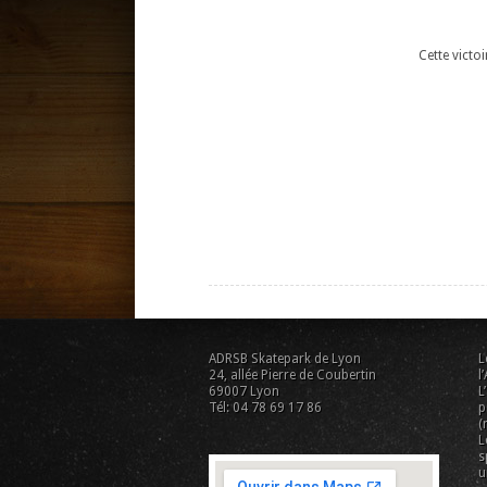
Cette victo
ADRSB Skatepark de Lyon
L
24, allée Pierre de Coubertin
l
69007 Lyon
L
Tél: 04 78 69 17 86
p
(
L
s
u