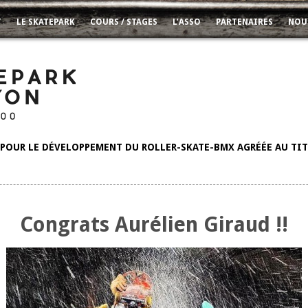
T
LE SKATEPARK
COURS / STAGES
L’ASSO
PARTENAIRES
NOU
POUR LE DÉVELOPPEMENT DU ROLLER-SKATE-BMX AGRÉÉE AU TITR
Congrats Aurélien Giraud !!