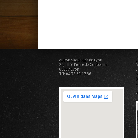
ADRSB Skatepark de Lyon
L
24, allée Pierre de Coubertin
l
69007 Lyon
L
Tél: 04 78 69 17 86
p
(
L
s
u