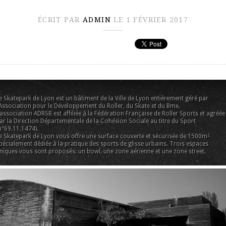
ÉCRIT PAR
ADMIN
LE 1 FÉVRIER 2017
e Skatepark de Lyon est un bâtiment de la Ville de Lyon entièrement géré par
’Association pour le Développement du Roller, du Skate et du Bmx.
’association ADRSB est affiliée à la Fédération Française de Roller Sports et agréée
ar la Direction Départementale de la Cohésion Sociale au titre du Sport
n°69.11.1474).
e Skatepark de Lyon vous offre une surface couverte et sécurisée de 1500m²
pécialement dédiée à la pratique des sports de glisse urbains. Trois espaces
niques vous sont proposés: un bowl, une zone aérienne et une zone street.