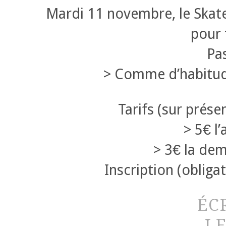
Mardi 11 novembre, le Skat
pour 
Pas
> Comme d’habitude
Tarifs (sur prése
> 5€ l
> 3€ la de
Inscription (obligat
ÉC
L