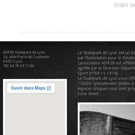
ÉCRIT 
ADRSB Skatepark de Lyon
Le Skatepark de Lyon est un bâ
24, allée Pierre de Coubertin
par l’Association pour le Déve
69007 Lyon
L’association ADRSB est affiliée
Tél: 04 78 69 17 86
agréée par la Direction Départe
Sport (n°69.11.1474).
Le Skatepark de Lyon vous offr
1500m² spécialement dédiée à la
espaces uniques vous sont pro
zone street.